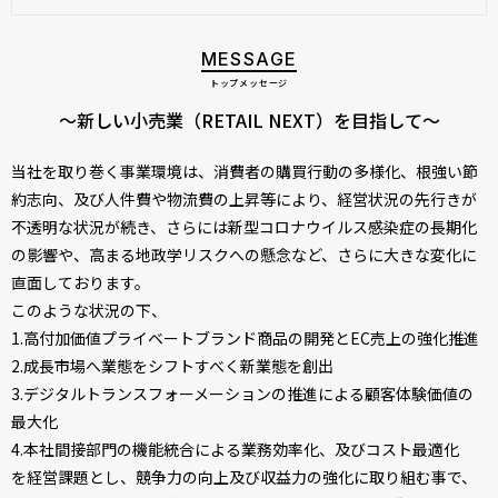
MESSAGE
トップメッセージ
～新しい小売業（RETAIL NEXT）を目指して～
当社を取り巻く事業環境は、消費者の購買行動の多様化、根強い節
約志向、及び人件費や物流費の上昇等により、経営状況の先行きが
不透明な状況が続き、さらには新型コロナウイルス感染症の長期化
の影響や、高まる地政学リスクへの懸念など、さらに大きな変化に
直面しております。
このような状況の下、
1.高付加価値プライベートブランド商品の開発とEC売上の強化推進
2.成長市場へ業態をシフトすべく新業態を創出
3.デジタルトランスフォーメーションの推進による顧客体験価値の
最大化
4.本社間接部門の機能統合による業務効率化、及びコスト最適化
を経営課題とし、競争力の向上及び収益力の強化に取り組む事で、