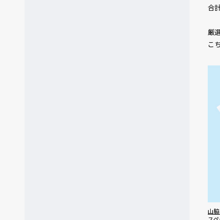
合
厳
こ
山脇
スペ