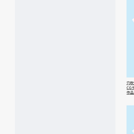
穴吹
CG
作品